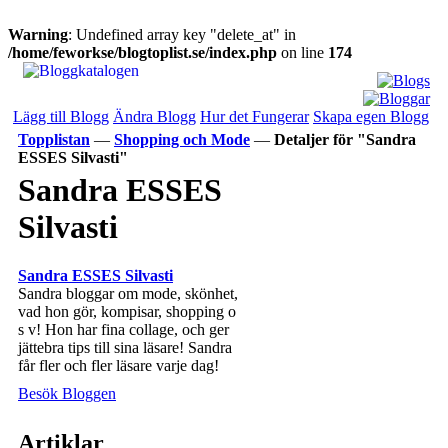
Warning
: Undefined array key "delete_at" in
/home/feworkse/blogtoplist.se/index.php
on line
174
Lägg till Blogg
Ändra Blogg
Hur det Fungerar
Skapa egen Blogg
Topplistan
—
Shopping och Mode
—
Detaljer för "Sandra
ESSES Silvasti"
Sandra ESSES
Silvasti
Sandra ESSES Silvasti
Sandra bloggar om mode, skönhet,
vad hon gör, kompisar, shopping o
s v! Hon har fina collage, och ger
jättebra tips till sina läsare! Sandra
får fler och fler läsare varje dag!
Besök Bloggen
Artiklar