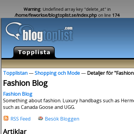
Warning
: Undefined array key "delete_at" in
/home/feworkse/blogtoplist.se/index.php
on line
174
Topplistan
—
Shopping och Mode
—
Detaljer för "Fashion
Fashion Blog
Fashion Blog
Something about fashion. Luxury handbags such as Herme
such as Canada Goose and UGG.
RSS Feed
Besök Bloggen
Artiklar