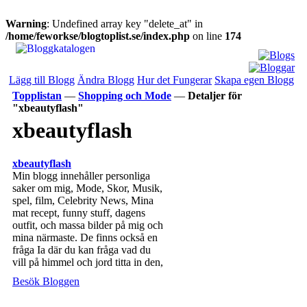
Warning
: Undefined array key "delete_at" in
/home/feworkse/blogtoplist.se/index.php
on line
174
Lägg till Blogg
Ändra Blogg
Hur det Fungerar
Skapa egen Blogg
Topplistan
—
Shopping och Mode
—
Detaljer för
"xbeautyflash"
xbeautyflash
xbeautyflash
Min blogg innehåller personliga
saker om mig, Mode, Skor, Musik,
spel, film, Celebrity News, Mina
mat recept, funny stuff, dagens
outfit, och massa bilder på mig och
mina närmaste. De finns också en
fråga Ia där du kan fråga vad du
vill på himmel och jord titta in den,
Besök Bloggen