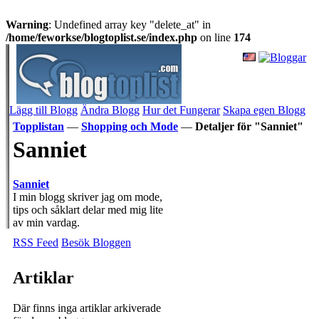
Warning
: Undefined array key "delete_at" in
/home/feworkse/blogtoplist.se/index.php
on line
174
Lägg till Blogg
Ändra Blogg
Hur det Fungerar
Skapa egen Blogg
Topplistan
—
Shopping och Mode
—
Detaljer för "Sanniet"
Sanniet
Sanniet
I min blogg skriver jag om mode,
tips och såklart delar med mig lite
av min vardag.
RSS Feed
Besök Bloggen
Artiklar
Där finns inga artiklar arkiverade