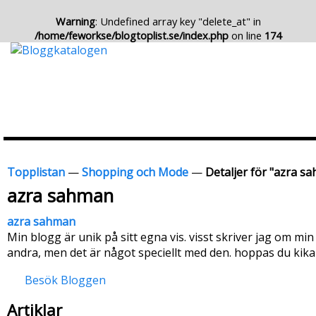
Warning
: Undefined array key "delete_at" in
/home/feworkse/blogtoplist.se/index.php
on line
174
Topplistan
—
Shopping och Mode
—
Detaljer för "azra s
azra sahman
azra sahman
Min blogg är unik på sitt egna vis. visst skriver jag om
andra, men det är något speciellt med den. hoppas du kikar
Besök Bloggen
Artiklar