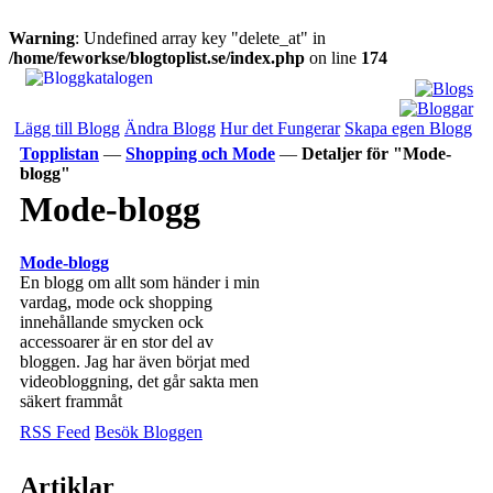
Warning
: Undefined array key "delete_at" in
/home/feworkse/blogtoplist.se/index.php
on line
174
Lägg till Blogg
Ändra Blogg
Hur det Fungerar
Skapa egen Blogg
Topplistan
—
Shopping och Mode
—
Detaljer för "Mode-
blogg"
Mode-blogg
Mode-blogg
En blogg om allt som händer i min
vardag, mode ock shopping
innehållande smycken ock
accessoarer är en stor del av
bloggen. Jag har även börjat med
videobloggning, det går sakta men
säkert frammåt
RSS Feed
Besök Bloggen
Artiklar