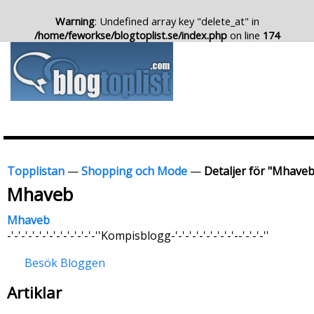
Warning
: Undefined array key "delete_at" in
/home/feworkse/blogtoplist.se/index.php
on line
174
Topplistan
—
Shopping och Mode
—
Detaljer för "Mhaveb
Mhaveb
Mhaveb
-'-'-'-'-'-'-'-'-'-'-'-'-''Kompisblogg-'-'-'-'-'-'-'-'-'--'-'-'-''
Besök Bloggen
Artiklar