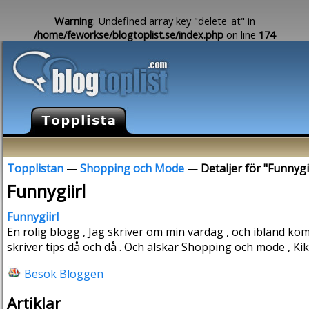
Warning
: Undefined array key "delete_at" in
/home/feworkse/blogtoplist.se/index.php
on line
174
Topplistan
—
Shopping och Mode
—
Detaljer för "Funnygii
Funnygiirl
Funnygiirl
En rolig blogg , Jag skriver om min vardag , och ibland komme
skriver tips då och då . Och älskar Shopping och mode , Kika
Besök Bloggen
Artiklar