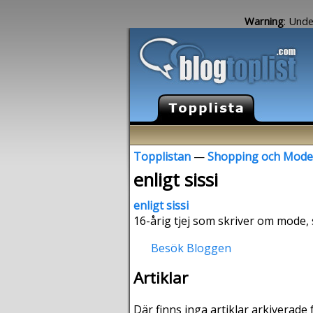
Warning
: Unde
Topplistan
—
Shopping och Mode
enligt sissi
enligt sissi
16-årig tjej som skriver om mode, 
Besök Bloggen
Artiklar
Där finns inga artiklar arkiverade