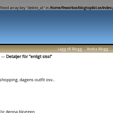
fined array key "delete_at" in
/home/feworkse/blogtoplist.se/index
Lägg till Blogg
Ändra Blogg
—
Detaljer för "enligt sissi"
shopping, dagens outfit osv...
 för denna bloggen.