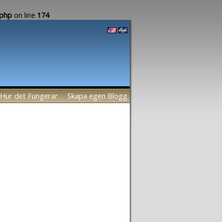
.php
on line
174
Hur det Fungerar
Skapa egen Blogg