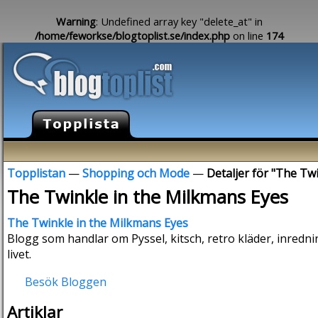
Warning
: Undefined array key "delete_at" in
/home/feworkse/blogtoplist.se/index.php
on line
174
Topplistan
—
Shopping och Mode
—
Detaljer för "The Tw
The Twinkle in the Milkmans Eyes
The Twinkle in the Milkmans Eyes
Blogg som handlar om Pyssel, kitsch, retro kläder, inredni
livet.
Besök Bloggen
Artiklar