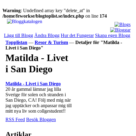
Warning
: Undefined array key "delete_at" in
/home/feworkse/blogtoplist.se/index.php
on line
174
Lägg till Blogg
Ändra Blogg
Hur det Fungerar
Skapa egen Blogg
Topplistan
—
Resor & Turism
—
Detaljer för "Matilda -
Livet i San Diego"
Matilda - Livet
i San Diego
Matilda - Livet i San Diego
20 år gammal lämnar jag lilla
Sverige för solen och stranden i
San Diego, CA! Följ med mig när
jag upptäcker och anpassar mig till
mitt nya liv som collgestudent!!
RSS Feed
Besök Bloggen
Artiklar