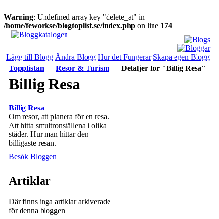
Warning
: Undefined array key "delete_at" in
/home/feworkse/blogtoplist.se/index.php
on line
174
Lägg till Blogg
Ändra Blogg
Hur det Fungerar
Skapa egen Blogg
Topplistan
—
Resor & Turism
—
Detaljer för "Billig Resa"
Billig Resa
Billig Resa
Om resor, att planera för en resa.
Att hitta smultronställena i olika
städer. Hur man hittar den
billigaste resan.
Besök Bloggen
Artiklar
Där finns inga artiklar arkiverade
för denna bloggen.