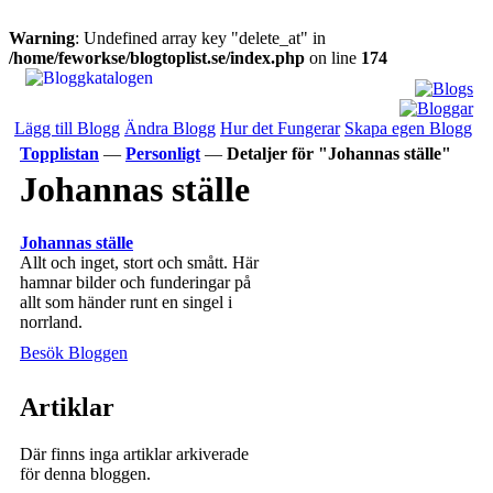
Warning
: Undefined array key "delete_at" in
/home/feworkse/blogtoplist.se/index.php
on line
174
Lägg till Blogg
Ändra Blogg
Hur det Fungerar
Skapa egen Blogg
Topplistan
—
Personligt
—
Detaljer för "Johannas ställe"
Johannas ställe
Johannas ställe
Allt och inget, stort och smått. Här
hamnar bilder och funderingar på
allt som händer runt en singel i
norrland.
Besök Bloggen
Artiklar
Där finns inga artiklar arkiverade
för denna bloggen.