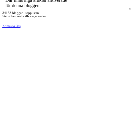
Där finns inga artiklar arkiverade
för denna bloggen.
34153 bloggar i topplistan.
Statistiken nollställs varje vecka.
Kontakta Oss