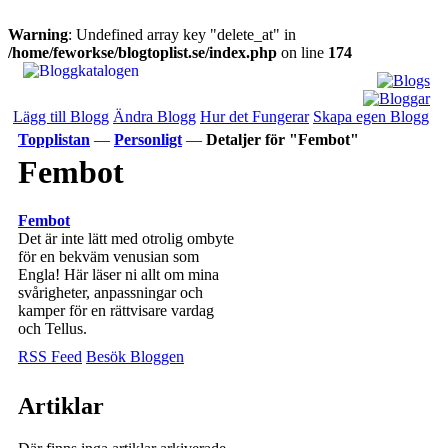
Warning
: Undefined array key "delete_at" in
/home/feworkse/blogtoplist.se/index.php
on line
174
Lägg till Blogg
Ändra Blogg
Hur det Fungerar
Skapa egen Blogg
Topplistan
—
Personligt
—
Detaljer för "Fembot"
Fembot
Fembot
Det är inte lätt med otrolig ombyte
för en bekväm venusian som
Engla! Här läser ni allt om mina
svårigheter, anpassningar och
kamper för en rättvisare vardag
och Tellus.
RSS Feed
Besök Bloggen
Artiklar