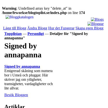
Warning
: Undefined array key "delete_at" in
/home/feworkse/blogtoplist.se/index.php
on line
174
Lägg till Blogg
Ändra Blogg
Hur det Fungerar
Skapa egen Blogg
Topplistan
—
Personligt
—
Detaljer för "Signed by
annapanna"
Signed by
annapanna
Signed by annapanna
Emigrerad skåning som numera
bor i Umeå och pluggar. Här
skriver jag om ytligheter,
tramsigheter, vardagligheter och
lite allvar.
Besök Bloggen
Artiklar