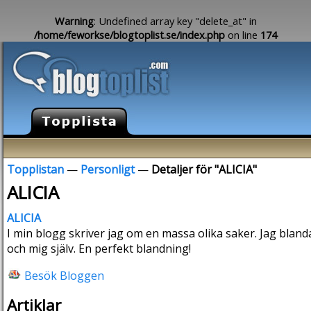
Warning
: Undefined array key "delete_at" in
/home/feworkse/blogtoplist.se/index.php
on line
174
Topplistan
—
Personligt
—
Detaljer för "ALICIA"
ALICIA
ALICIA
I min blogg skriver jag om en massa olika saker. Jag blan
och mig själv. En perfekt blandning!
Besök Bloggen
Artiklar