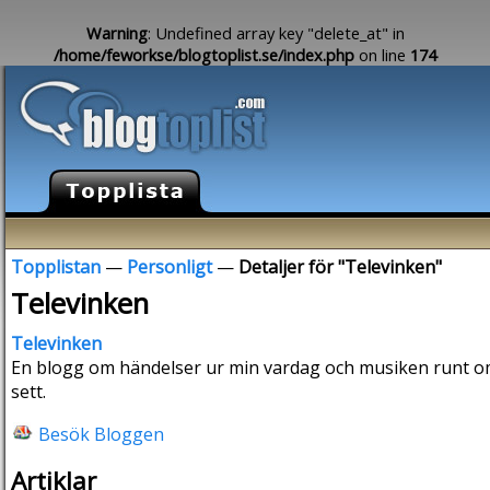
Warning
: Undefined array key "delete_at" in
/home/feworkse/blogtoplist.se/index.php
on line
174
Topplistan
—
Personligt
—
Detaljer för "Televinken"
Televinken
Televinken
En blogg om händelser ur min vardag och musiken runt omk
sett.
Besök Bloggen
Artiklar