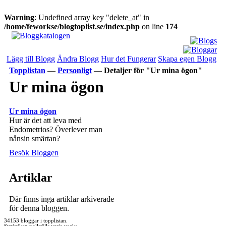
Warning
: Undefined array key "delete_at" in
/home/feworkse/blogtoplist.se/index.php
on line
174
Lägg till Blogg
Ändra Blogg
Hur det Fungerar
Skapa egen Blogg
Topplistan
—
Personligt
—
Detaljer för "Ur mina ögon"
Ur mina ögon
Ur mina ögon
Hur är det att leva med
Endometrios? Överlever man
nånsin smärtan?
Besök Bloggen
Artiklar
Där finns inga artiklar arkiverade
för denna bloggen.
34153 bloggar i topplistan.