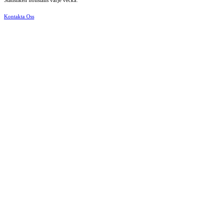
Statistiken nollställs varje vecka.
Kontakta Oss