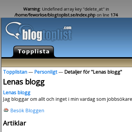
Warning
: Undefined array key "delete_at" in
/home/feworkse/blogtoplist.se/index.php
on line
174
Topplistan
—
Personligt
—
Detaljer för "Lenas blogg"
Lenas blogg
Lenas blogg
Jag bloggar om allt och inget i min vardag som jobbsökare .
Besök Bloggen
Artiklar