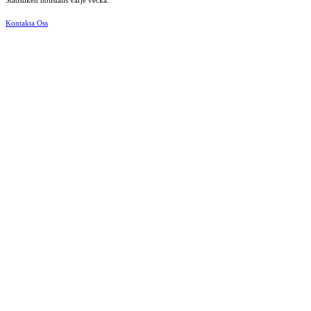
Statistiken nollställs varje vecka.
Kontakta Oss