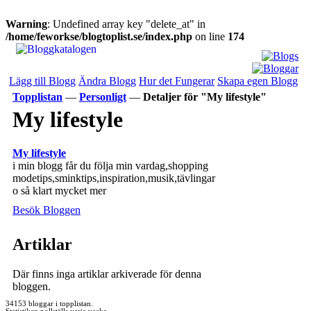
Warning
: Undefined array key "delete_at" in
/home/feworkse/blogtoplist.se/index.php
on line
174
Lägg till Blogg
Ändra Blogg
Hur det Fungerar
Skapa egen Blogg
Topplistan
—
Personligt
—
Detaljer för "My lifestyle"
My lifestyle
My lifestyle
i min blogg får du följa min vardag,shopping
modetips,sminktips,inspiration,musik,tävlingar
o så klart mycket mer
Besök Bloggen
Artiklar
Där finns inga artiklar arkiverade för denna
bloggen.
34153 bloggar i topplistan.