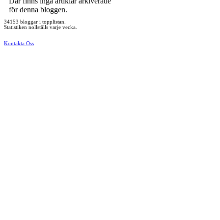
Där finns inga artiklar arkiverade
för denna bloggen.
34153 bloggar i topplistan.
Statistiken nollställs varje vecka.
Kontakta Oss