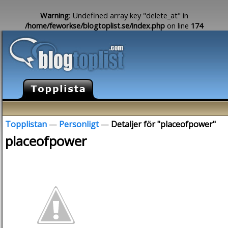
Warning
: Undefined array key "delete_at" in
/home/feworkse/blogtoplist.se/index.php
on line
174
Topplistan
—
Personligt
—
Detaljer för "placeofpower"
placeofpower