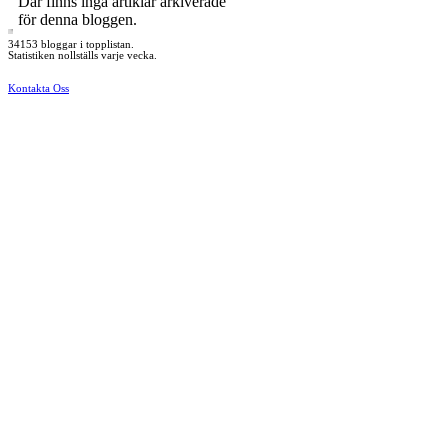
Där finns inga artiklar arkiverade
för denna bloggen.
34153 bloggar i topplistan.
Statistiken nollställs varje vecka.
Kontakta Oss