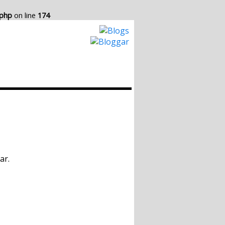
.php
on line
174
Hur det Fungerar
Skapa egen Blogg
ar.