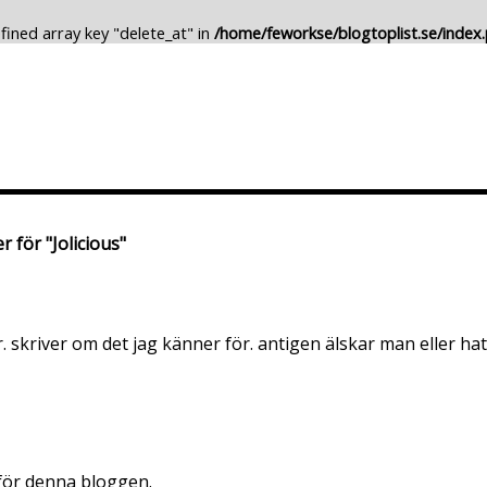
fined array key "delete_at" in
/home/feworkse/blogtoplist.se/index
Lägg till Blogg
Ändra Blogg
r för "Jolicious"
. skriver om det jag känner för. antigen älskar man eller hat
 för denna bloggen.