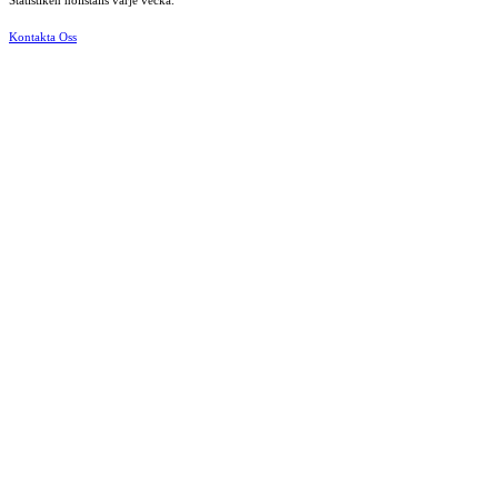
Statistiken nollställs varje vecka.
Kontakta Oss