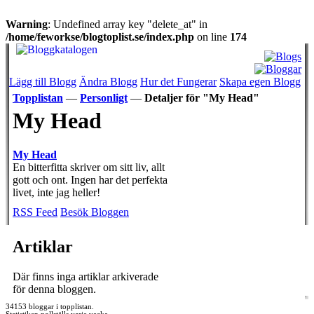
Warning
: Undefined array key "delete_at" in
/home/feworkse/blogtoplist.se/index.php
on line
174
Lägg till Blogg
Ändra Blogg
Hur det Fungerar
Skapa egen Blogg
Topplistan
—
Personligt
—
Detaljer för "My Head"
My Head
My Head
En bitterfitta skriver om sitt liv, allt
gott och ont. Ingen har det perfekta
livet, inte jag heller!
RSS Feed
Besök Bloggen
Artiklar
Där finns inga artiklar arkiverade
för denna bloggen.
34153 bloggar i topplistan.