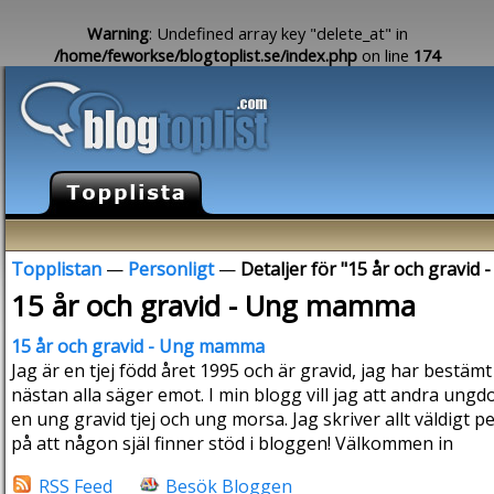
Warning
: Undefined array key "delete_at" in
/home/feworkse/blogtoplist.se/index.php
on line
174
Topplistan
—
Personligt
—
Detaljer för "15 år och gravi
15 år och gravid - Ung mamma
15 år och gravid - Ung mamma
Jag är en tjej född året 1995 och är gravid, jag har bestämt
nästan alla säger emot. I min blogg vill jag att andra ungd
en ung gravid tjej och ung morsa. Jag skriver allt väldigt 
på att någon själ finner stöd i bloggen! Välkommen in
RSS Feed
Besök Bloggen