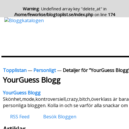
Warning
: Undefined array key "delete_at" in
/home/feworkse/blogtoplist.se/index.php
on line
174
Topplistan
—
Personligt
—
Detaljer för "YourGuess Blogg
YourGuess Blogg
YourGuess Blogg
Skönhet,mode,kontroversiell,crazy,bitch,överklass är bara
personliga bloggen. Kolla in och se varför alla snackar om
RSS Feed
Besök Bloggen
Artiklar