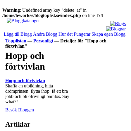
Warning
: Undefined array key "delete_at" in
/home/feworkse/blogtoplist.se/index.php
on line
174
Lägg till Blogg
Ändra Blogg
Hur det Fungerar
Skapa egen Blogg
Topplistan
—
Personligt
—
Detaljer för "Hopp och
förtvivlan"
Hopp och
förtvivlan
Hopp och förtvivlan
Skaffa en utbildning, hitta
drömprinsen, flytta ihop, få ett bra
jobb och bli ofrivilligt barnlös. Say
what?!
Besök Bloggen
Artiklar