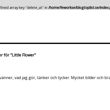
fined array key "delete_at" in
/home/feworkse/blogtoplist.se/index
Lägg till Blogg
Ändra Blogg
r för "Little Flower"
 vänner, vad jag gör, tänker och tycker. Mycket bilder och br