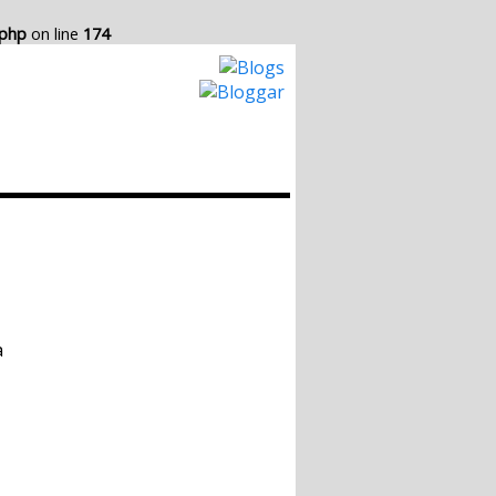
.php
on line
174
Hur det Fungerar
Skapa egen Blogg
a