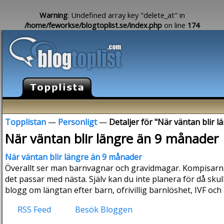
Warning
: Undefined array key "delete_at" in
/home/feworkse/blogtoplist.se/index.php
on line
174
Topplistan
—
Personligt
—
Detaljer för "När väntan blir 
När väntan blir längre än 9 månader
När väntan blir längre än 9 månader
Överallt ser man barnvagnar och gravidmagar. Kompisarna
det passar med nästa. Själv kan du inte planera för då skul
blogg om längtan efter barn, ofrivillig barnlöshet, IVF och
RSS Feed
Besök Bloggen