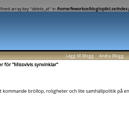
fined array key "delete_at" in
/home/feworkse/blogtoplist.se/index
Lägg till Blogg
Ändra Blogg
er för "Missvivis synvinklar"
t kommande bröllop, roligheter och lite samhällpolitik på e