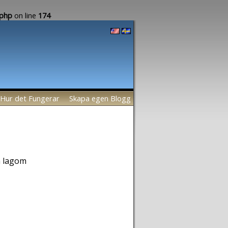
.php
on line
174
Hur det Fungerar
Skapa egen Blogg
n lagom