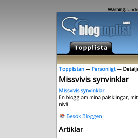
Warning
: Unde
Topplistan
—
Personligt
—
Detalj
Missvivis synvinklar
Missvivis synvinklar
En blogg om mina pälsklingar, mit
nivå
Besök Bloggen
Artiklar