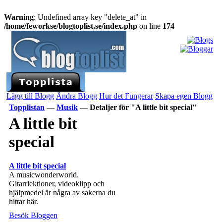
Warning
: Undefined array key "delete_at" in
/home/feworkse/blogtoplist.se/index.php
on line
174
Lägg till Blogg
Ändra Blogg
Hur det Fungerar
Skapa egen Blogg
Topplistan
—
Musik
—
Detaljer för "A little bit special"
A little bit
special
A little bit special
A musicwonderworld.
Gitarrlektioner, videoklipp och
hjälpmedel är några av sakerna du
hittar här.
Besök Bloggen