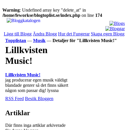
Warning
: Undefined array key "delete_at" in
/home/feworkse/blogtoplist.se/index.php
on line
174
Lägg till Blogg
Ändra Blogg
Hur det Fungerar
Skapa egen Blogg
Topplistan
—
Musik
—
Detaljer för "Lillkvisten Music!"
Lillkvisten
Music!
Lillkvisten Music!
jag producerar egen musik väldigt
blandade genrer så det finns säkert
någon som passar dig! lyssna
RSS Feed
Besök Bloggen
Artiklar
Där finns inga artiklar arkiverade