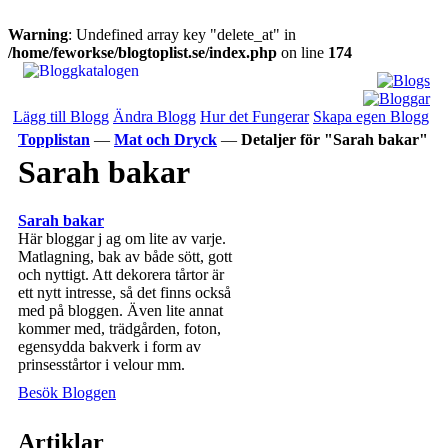
Warning
: Undefined array key "delete_at" in
/home/feworkse/blogtoplist.se/index.php
on line
174
Lägg till Blogg
Ändra Blogg
Hur det Fungerar
Skapa egen Blogg
Topplistan
—
Mat och Dryck
—
Detaljer för "Sarah bakar"
Sarah bakar
Sarah bakar
Här bloggar j ag om lite av varje.
Matlagning, bak av både sött, gott
och nyttigt. Att dekorera tårtor är
ett nytt intresse, så det finns också
med på bloggen. Även lite annat
kommer med, trädgården, foton,
egensydda bakverk i form av
prinsesstårtor i velour mm.
Besök Bloggen
Artiklar