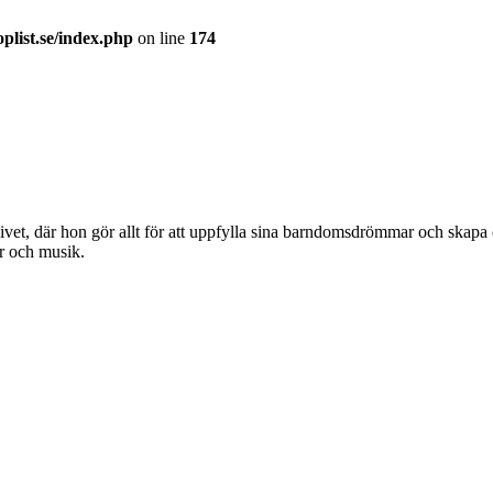
plist.se/index.php
on line
174
livet, där hon gör allt för att uppfylla sina barndomsdrömmar och skapa e
ur och musik.