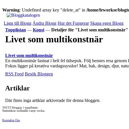
Warning
: Undefined array key "delete_at" in
/home/feworkse/blogto
Lägg till Blogg
Ändra Blogg
Hur det Fungerar
Skapa egen Blogg
Topplistan
—
Konst
—
Detaljer för "Livet som multikonstnär"
Livet som multikonstnär
Livet som multikonstnär
En multikonstnär fastnat i helt fel tidsepok. Följ hennes resa genom 
Fokus ligger på kreativa vardagssysslor! Mat, bak, design, djur, nat
RSS Feed
Besök Bloggen
Artiklar
Där finns inga artiklar arkiverade för denna bloggen.
34153 bloggar i topplistan.
Statistiken nollställs varje vecka.
Kontakta Oss