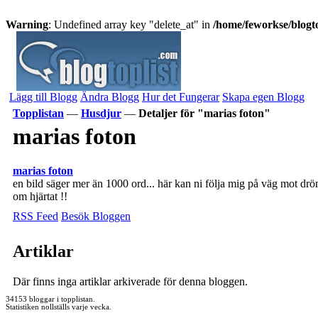
Warning
: Undefined array key "delete_at" in
/home/feworkse/blogto
Lägg till Blogg
Ändra Blogg
Hur det Fungerar
Skapa egen Blogg
Topplistan
—
Husdjur
—
Detaljer för "marias foton"
marias foton
marias foton
en bild säger mer än 1000 ord... här kan ni följa mig på väg mot dr
om hjärtat !!
RSS Feed
Besök Bloggen
Artiklar
Där finns inga artiklar arkiverade för denna bloggen.
34153 bloggar i topplistan.
Statistiken nollställs varje vecka.