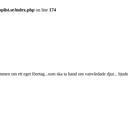
plist.se/index.php
on line
174
ömmen om ett eget företag...som ska ta hand om vanvårdade djur... bjude