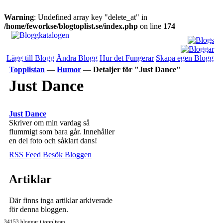
Warning
: Undefined array key "delete_at" in
/home/feworkse/blogtoplist.se/index.php
on line
174
Lägg till Blogg
Ändra Blogg
Hur det Fungerar
Skapa egen Blogg
Topplistan
—
Humor
—
Detaljer för "Just Dance"
Just Dance
Just Dance
Skriver om min vardag så
flummigt som bara går. Innehåller
en del foto och såklart dans!
RSS Feed
Besök Bloggen
Artiklar
Där finns inga artiklar arkiverade
för denna bloggen.
34153 bloggar i topplistan.