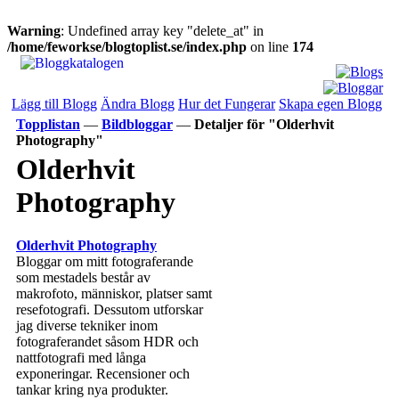
Warning
: Undefined array key "delete_at" in
/home/feworkse/blogtoplist.se/index.php
on line
174
Lägg till Blogg
Ändra Blogg
Hur det Fungerar
Skapa egen Blogg
Topplistan
—
Bildbloggar
—
Detaljer för "Olderhvit
Photography"
Olderhvit
Photography
Olderhvit Photography
Bloggar om mitt fotograferande
som mestadels består av
makrofoto, människor, platser samt
resefotografi. Dessutom utforskar
jag diverse tekniker inom
fotograferandet såsom HDR och
nattfotografi med långa
exponeringar. Recensioner och
tankar kring nya produkter.