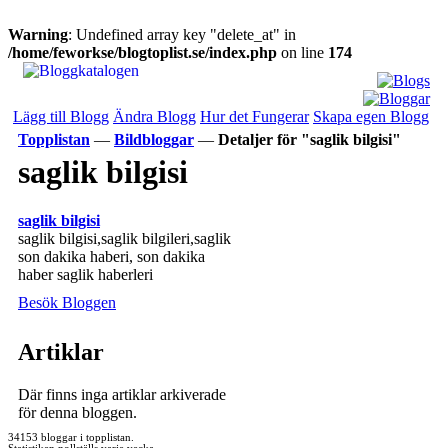
Warning
: Undefined array key "delete_at" in
/home/feworkse/blogtoplist.se/index.php
on line
174
Lägg till Blogg
Ändra Blogg
Hur det Fungerar
Skapa egen Blogg
Topplistan
—
Bildbloggar
—
Detaljer för "saglik bilgisi"
saglik bilgisi
saglik bilgisi
saglik bilgisi,saglik bilgileri,saglik
son dakika haberi, son dakika
haber saglik haberleri
Besök Bloggen
Artiklar
Där finns inga artiklar arkiverade
för denna bloggen.
34153 bloggar i topplistan.