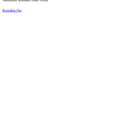
Statistiken nollställs varje vecka.
Kontakta Oss