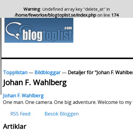
Warning
: Undefined array key "delete_at" in
/home/feworkse/blogtoplist.se/index.php
on line
174
Topplistan
—
Bildbloggar
—
Detaljer för "Johan F. Wahlbe
Johan F. Wahlberg
Johan F. Wahlberg
One man. One camera. One big adventure. Welcome to my w
RSS Feed
Besök Bloggen
Artiklar