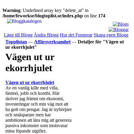
Warning
: Undefined array key "delete_at" in
/home/feworkse/blogtoplist.se/index.php
on line
174
Lägg till Blogg
Ändra Blogg
Hur det Fungerar
Skapa egen Blogg
Topplistan
—
Affärsverksamhet
—
Detaljer för "Vägen ut
ur ekorrhjulet"
Vägen ut ur
ekorrhjulet
Vägen ut ur ekorrhjulet
Av en vanlig kille med villa,
fästmö, jobb och kombi. Här
skriver jag främst om ekonomi,
investeringar och min väg mot att
ha gott om pengar. Jag är nybörjare
och småsparare men har
ambitionen att lära mig att generera
passiva inkomster som motsvarar
mina löpande utgifter.