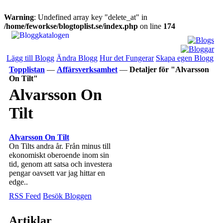
Warning
: Undefined array key "delete_at" in
/home/feworkse/blogtoplist.se/index.php
on line
174
Lägg till Blogg
Ändra Blogg
Hur det Fungerar
Skapa egen Blogg
Topplistan
—
Affärsverksamhet
—
Detaljer för "Alvarsson
On Tilt"
Alvarsson On
Tilt
Alvarsson On Tilt
On Tilts andra år. Från minus till
ekonomiskt oberoende inom sin
tid, genom att satsa och investera
pengar oavsett var jag hittar en
edge..
RSS Feed
Besök Bloggen
Artiklar