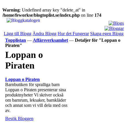
Warning
: Undefined array key "delete_at" in
/home/feworkse/blogtoplist.se/index.php
on line
174
Lägg till Blogg
Ändra Blogg
Hur det Fungerar
Skapa egen Blogg
Topplistan
—
Affärsverksamhet
—
Detaljer för "Loppan o
Piraten"
Loppan o
Piraten
Loppan o Piraten
Barnbutiken för spralliga barn
Loppan o Piraten presenterar sina
produktnyheter Vi skriver också
om barnrum, leksaker, barnkläder
och annat som vi vill dela med oss
av.
Besök Bloggen